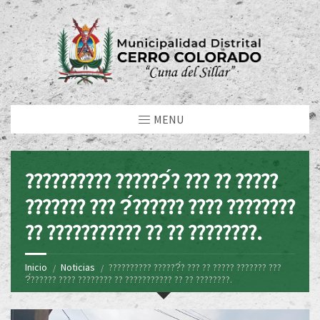
MENU
?????????? ??????́? ??? ?? ?????
??????? ??? ?́?????? ???? ????????
?? ??????????? ?? ?? ????????.
Inicio
Noticias
?????????? ??????́? ??? ?? ????? ??????? ???
?́?????? ???? ???????? ?? ??????????? ?? ?? ????????.