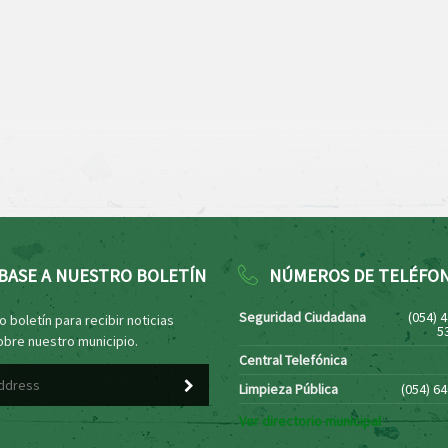
BASE A NUESTRO BOLETÍN
NÚMEROS DE TELÉFO
Seguridad Ciudadana
(054) 
 boletín para recibir noticias
5
obre nuestro municipio.
Central Telefónica
Limpieza Pública
(054) 6
Ver directorio municipal