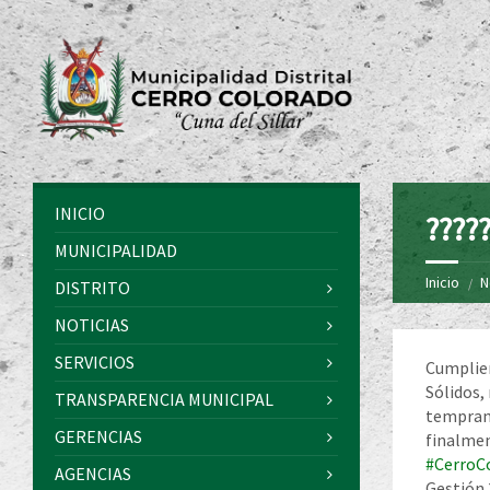
INICIO
?????
MUNICIPALIDAD
Inicio
N
DISTRITO
NOTICIAS
SERVICIOS
Cumplien
Sólidos,
TRANSPARENCIA MUNICIPAL
temprana
GERENCIAS
finalmen
#CerroC
AGENCIAS
Gestión