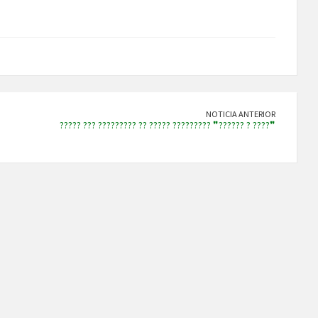
NOTICIA ANTERIOR
????? ??? ????????? ?? ????? ????????? ❞?????? ? ????❞