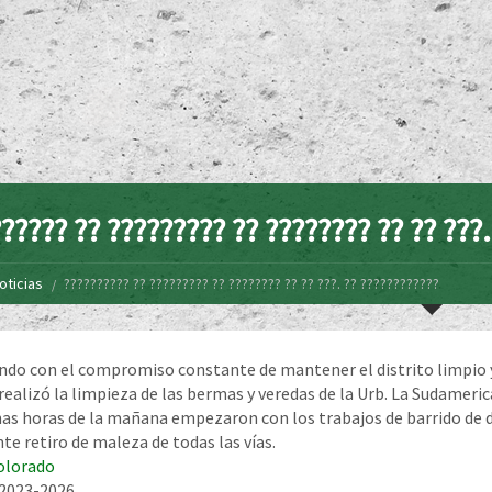
????? ?? ????????? ?? ???????? ?? ?? ???
oticias
?????????? ?? ????????? ?? ???????? ?? ?? ???. ?? ????????????
do con el compromiso constante de mantener el distrito limpio y
 realizó la limpieza de las bermas y veredas de la Urb. La Sudameri
s horas de la mañana empezaron con los trabajos de barrido de de
te retiro de maleza de todas las vías.
olorado
 2023-2026