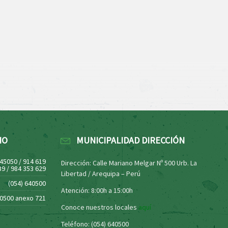
NO
MUNICIPALIDAD DIRECCIÓN
445050 / 914 619
Dirección: Calle Mariano Melgar Nº 500 Urb. La
39 / 984 353 629
Libertad / Arequipa – Perú
(054) 640500
Atención: 8:00h a 15:00h
40500 anexo 721
Conoce nuestros locales
aquí
Teléfono: (054) 640500