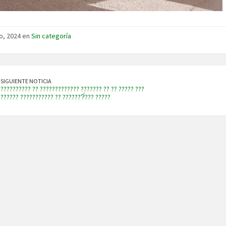
io, 2024 en
Sin categoría
SIGUIENTE NOTICIA
?????????? ?? ????????????? ??????? ?? ?? ????? ???
?????? ??????????? ?? ???????́??? ?????