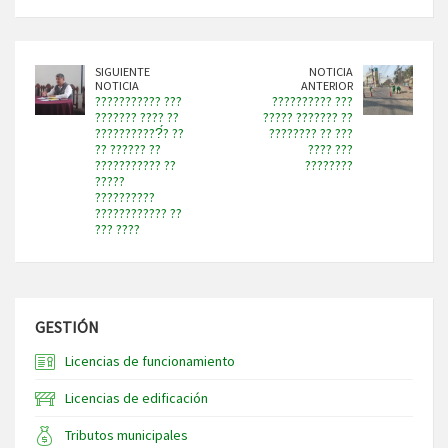
SIGUIENTE
NOTICIA
NOTICIA
ANTERIOR
??????????? ???
?????????? ???
??????? ???? ??
????? ??????? ??
???????????́? ??
???????? ?? ???
?? ?????? ??
???? ???
??????????? ??
????????
?????
??????????
???????????? ??
??? ????
GESTIÓN
Licencias de funcionamiento
Licencias de edificación
Tributos municipales