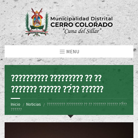
MENU
?????????? ????????? ?? ??
??????? ?????? ??́?? ??????
Inicio
Noticias
?????????? ????????? ?? ?? ??????? ?????? ??́??
??????