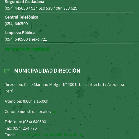
Seguridad Ciudadana
(054) 445050 / 914 619 539 / 984 353 629
Central Telefónica
(054) 640500
Limpieza Pública
(054) 640500 anexo 721
Ver directorio municipal
MUNICIPALIDAD DIRECCIÓN
Dirección: Calle Mariano Melgar Nº 500 Urb. La Libertad / Arequipa –
Perú
Atención: 8:00h a 15:00h
Conoce nuestros locales
aquí
Teléfono: (054) 640500
Fax: (054) 254 776
Email:
mesadepartesvirtual@mdcc.gob.pe