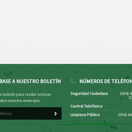
BASE A NUESTRO BOLETÍN
NÚMEROS DE TELÉFO
Seguridad Ciudadana
(054) 
 boletín para recibir noticias
5
obre nuestro municipio.
Central Telefónica
Limpieza Pública
(054) 6
Ver directorio municipal