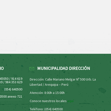
NO
MUNICIPALIDAD DIRECCIÓN
445050 / 914 619
Dirección: Calle Mariano Melgar Nº 500 Urb. La
39 / 984 353 629
Libertad / Arequipa – Perú
(054) 640500
Atención: 8:00h a 15:00h
40500 anexo 721
Conoce nuestros locales
aquí
Teléfono: (054) 640500