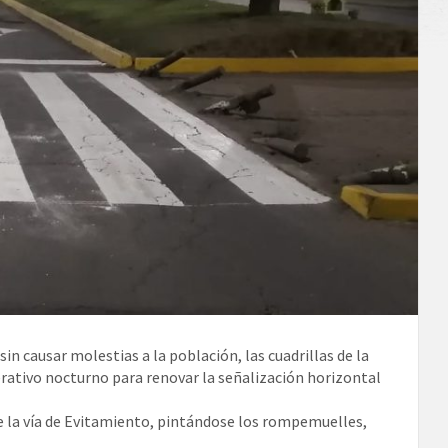
 causar molestias a la población, las cuadrillas de la
rativo nocturno para renovar la señalización horizontal
 de la vía de Evitamiento, pintándose los rompemuelles,