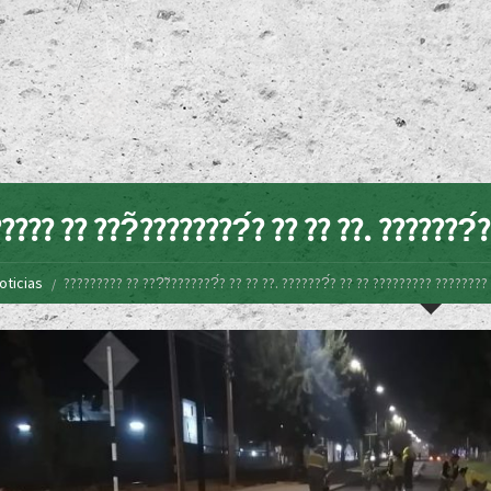
???? ?? ???̃????????́? ?? ?? ??. ???????́
oticias
????????? ?? ???̃????????́? ?? ?? ??. ???????́? ?? ?? ????????? ????????