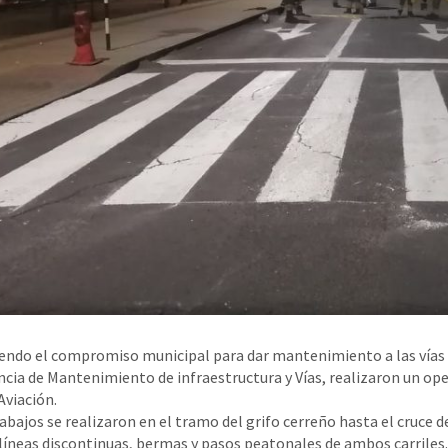
ndo el compromiso municipal para dar mantenimiento a las vías sin
cia de Mantenimiento de infraestructura y Vías, realizaron un ope
 Aviación.
rabajos se realizaron en el tramo del grifo cerreño hasta el cruce
 líneas discontinuas, bermas y pasos peatonales de ambos carriles.