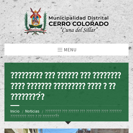
MENU
????????? ??? ?????? ??? ????????
???? ??????? ????????? ???? ? ??
????????́?
Inicio
Noticias
????????? ??? ?????? ??? ???????? ???? ???????
????????? ???? ? ?? ????????́?