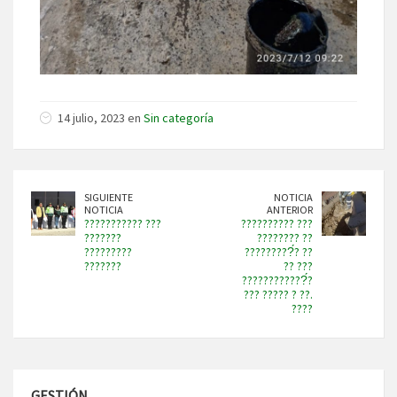
14 julio, 2023 en
Sin categoría
SIGUIENTE
NOTICIA
NOTICIA
ANTERIOR
??????????? ???
?????????? ???
???????
???????? ??
?????????
?????????́? ??
???????
?? ???
????????????́?
??? ????? ? ??.
????
GESTIÓN