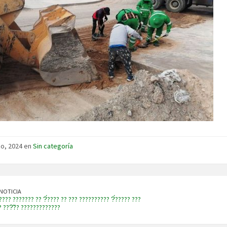
o, 2024 en
Sin categoría
NOTICIA
???? ??????? ?? ?́???? ?? ??? ?????????? ?́????? ???
? ???̃?? ?????????????