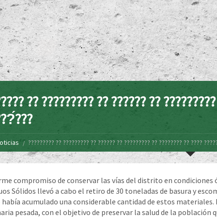
???? ?? ????????? ?? ?????? ?? ?????????
??́???
oticias
????????? ?? ????????? ?? ?????? ?? ????????? ?? ???????? ?? ???? ????
irme compromiso de conservar las vías del distrito en condiciones 
uos Sólidos llevó a cabo el retiro de 30 toneladas de basura y esco
 había acumulado una considerable cantidad de estos materiales. D
ria pesada, con el objetivo de preservar la salud de la población qu