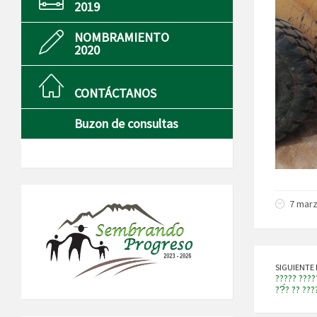
2019
NOMBRAMIENTO
2020
CONTÁCTANOS
Buzon de consultas
7 marz
SIGUIENTE 
????? ????
??́? ?? ???