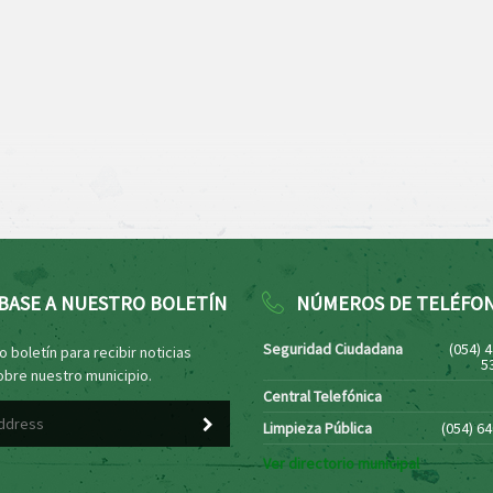
BASE A NUESTRO BOLETÍN
NÚMEROS DE TELÉFO
Seguridad Ciudadana
(054) 
 boletín para recibir noticias
5
obre nuestro municipio.
Central Telefónica
Limpieza Pública
(054) 6
Ver directorio municipal