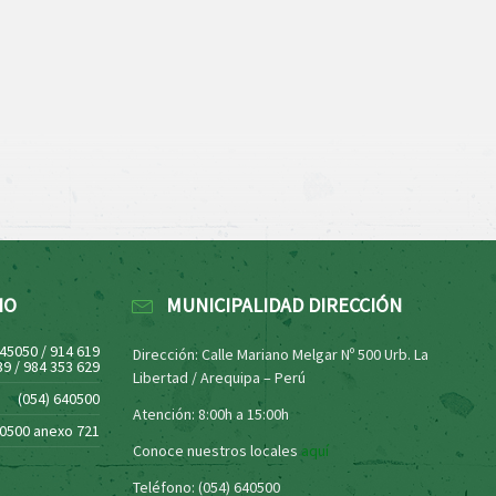
NO
MUNICIPALIDAD DIRECCIÓN
445050 / 914 619
Dirección: Calle Mariano Melgar Nº 500 Urb. La
39 / 984 353 629
Libertad / Arequipa – Perú
(054) 640500
Atención: 8:00h a 15:00h
40500 anexo 721
Conoce nuestros locales
aquí
Teléfono: (054) 640500