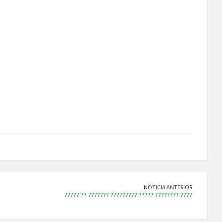
NOTICIA ANTERIOR
????? ?? ??????? ????????? ????? ???????? ????