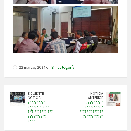
22 marzo, 2024 en
Sin categoría
SIGUIENTE
NOTICIA
NOTICIA
ANTERIOR
??????????
???́????? ?
?????? ??? ??
????????? ?
??́? ??????? ???
????? ????????
??́?????? ??
?????? ?????
????