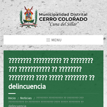
MENU
???????? ?????????? ?? ????????
??? ??????????? ?? ????????
????????? ???? ????? ???????? ??
delincuencia
Inicio
Noticias
???????? ?????????? ?? ???????? ???
??????????? ?? ???????? ????????? ???? ????? ???????? ??
delincuencia