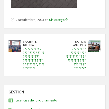
7 septiembre, 2023 en
Sin categoría
SIGUIENTE
NOTICIA
NOTICIA
ANTERIOR
??????????? ?
???????? ?
??? ?????? ?? ??
??????? ???
??????????́?
????????? ?? ??
????????? ????
???????? ????
?? ???????, ????
??́? ?? ??
? ???????
????????
GESTIÓN
Licencias de funcionamiento