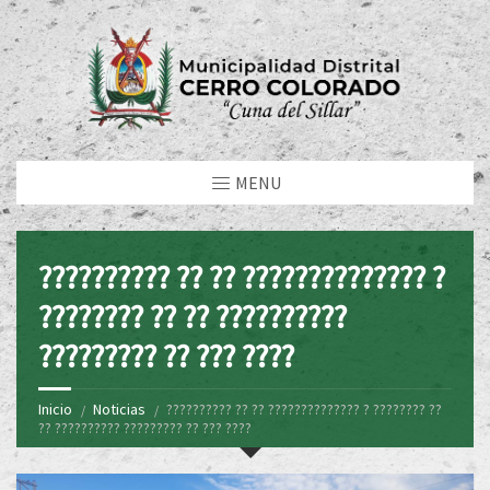
MENU
?????????? ?? ?? ?????????????? ?
???????? ?? ?? ??????????
????????? ?? ??? ????
Inicio
Noticias
?????????? ?? ?? ?????????????? ? ???????? ??
?? ?????????? ????????? ?? ??? ????