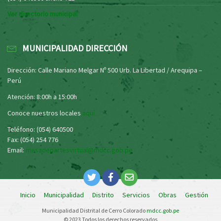
Ver directorio municipal
MUNICIPALIDAD DIRECCIÓN
Dirección: Calle Mariano Melgar Nº 500 Urb. La Libertad / Arequipa –
Perú
Atención: 8:00h a 15:00h
Conoce nuestros locales
aquí
Teléfono: (054) 640500
Fax: (054) 254 776
Email:
mesadepartesvirtual@mdcc.gob.pe
Inicio
Municipalidad
Distrito
Servicios
Obras
Gestión
Municipalidad Distrital de Cerro Colorado
mdcc.gob.pe
© 2023 Todos los derechos reservados