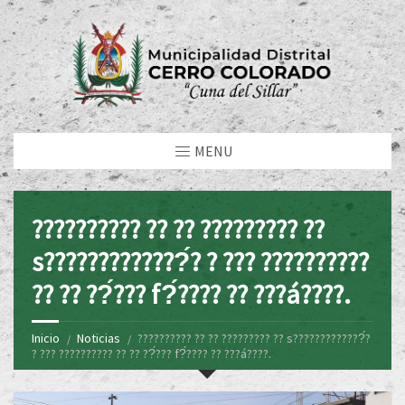
MENU
?????????? ?? ?? ????????? ??
s?????????????́? ? ??? ??????????
?? ?? ??́??? f?́???? ?? ???á????.
Inicio
Noticias
?????????? ?? ?? ????????? ?? s?????????????́?
? ??? ?????????? ?? ?? ??́??? f?́???? ?? ???á????.