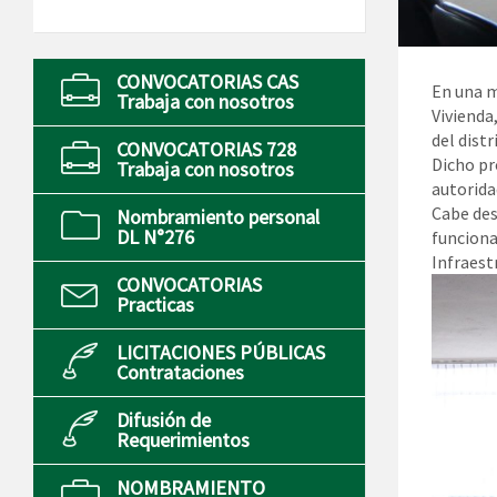
CONVOCATORIAS CAS
En una m
Trabaja con nosotros
Vivienda
del dist
CONVOCATORIAS 728
Dicho pr
Trabaja con nosotros
autorida
Cabe des
Nombramiento personal
DL N°276
funciona
Infraest
CONVOCATORIAS
Practicas
LICITACIONES PÚBLICAS
Contrataciones
Difusión de
Requerimientos
NOMBRAMIENTO