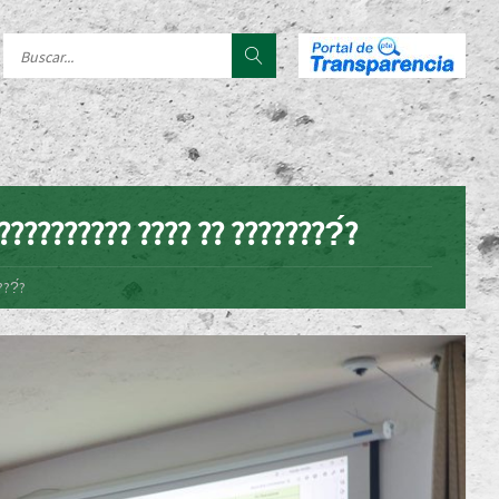
?????????? ???? ?? ????????́?
???́?