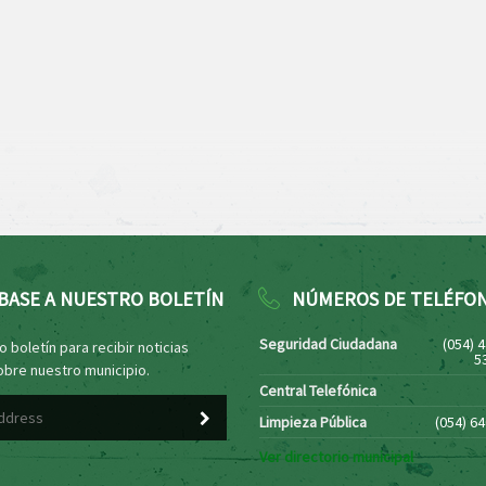
BASE A NUESTRO BOLETÍN
NÚMEROS DE TELÉFO
Seguridad Ciudadana
(054) 
 boletín para recibir noticias
5
obre nuestro municipio.
Central Telefónica
Limpieza Pública
(054) 6
Ver directorio municipal