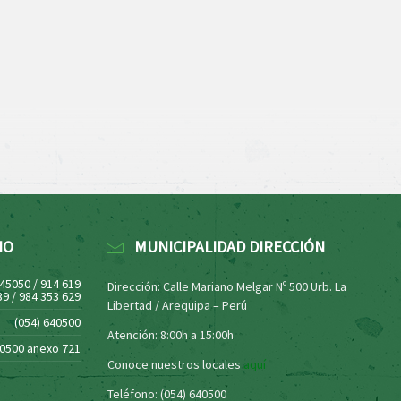
NO
MUNICIPALIDAD DIRECCIÓN
445050 / 914 619
Dirección: Calle Mariano Melgar Nº 500 Urb. La
39 / 984 353 629
Libertad / Arequipa – Perú
(054) 640500
Atención: 8:00h a 15:00h
40500 anexo 721
Conoce nuestros locales
aquí
Teléfono: (054) 640500