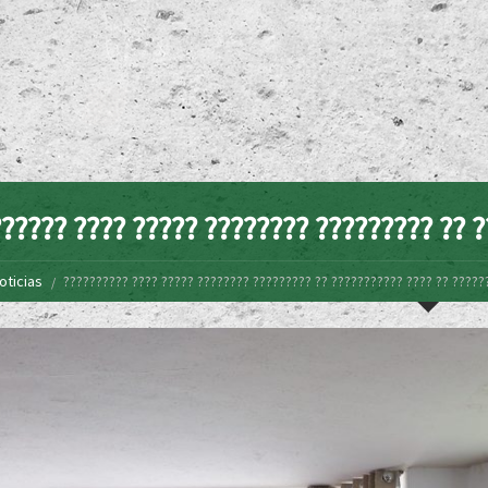
????? ???? ????? ???????? ????????? ?? ?
oticias
?????????? ???? ????? ???????? ????????? ?? ??????????? ???? ?? ?????