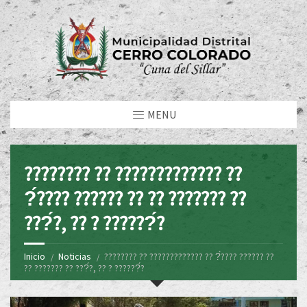
MENU
???????? ?? ????????????? ??
?́???? ?????? ?? ?? ??????? ??
???́?, ?? ? ??????́?
Inicio
Noticias
???????? ?? ????????????? ?? ?́???? ?????? ??
?? ??????? ?? ???́?, ?? ? ??????́?