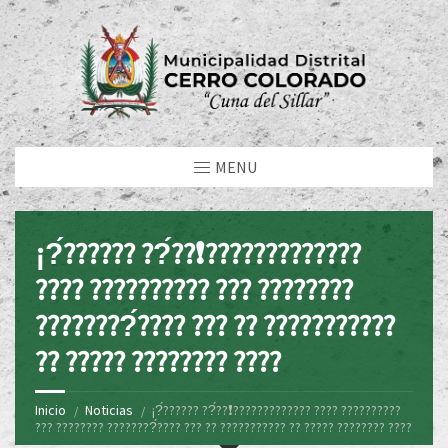
MENU
¡?́?????? ??́??❗?????????????
???? ?????????? ??? ????????
????????́???? ??? ?? ???????????
?? ????? ???????? ????
Inicio
Noticias
¡?́?????? ??́??❗????????????? ???? ??????????
??? ???????? ????????́???? ??? ?? ??????????? ?? ????? ???????? ????