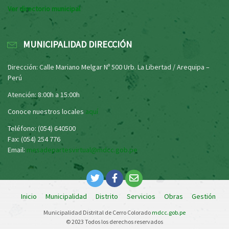
Ver directorio municipal
MUNICIPALIDAD DIRECCIÓN
Dirección: Calle Mariano Melgar Nº 500 Urb. La Libertad / Arequipa –
Perú
Atención: 8:00h a 15:00h
Conoce nuestros locales
aquí
Teléfono: (054) 640500
Fax: (054) 254 776
Email:
mesadepartesvirtual@mdcc.gob.pe
Inicio
Municipalidad
Distrito
Servicios
Obras
Gestión
Municipalidad Distrital de Cerro Colorado
mdcc.gob.pe
© 2023 Todos los derechos reservados