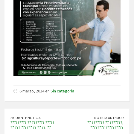
6 marzo, 2024 en
Sin categoría
SIGUIENTE NOTICIA
NOTICIA ANTERIOR
????????? ?? ??????? ?????
?? ??????? ?? ???????,
?? ??? ?????? ?? ?? ??. ??
???????? ??????????