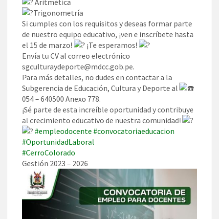
Aritmética
Trigonometría
Si cumples con los requisitos y deseas formar parte
de nuestro equipo educativo, ¡ven e inscríbete hasta
el 15 de marzo!
¡Te esperamos!
Envía tu CV al correo electrónico
sgculturaydeporte@mdcc.gob.pe.
Para más detalles, no dudes en contactar a la
Subgerencia de Educación, Cultura y Deporte al
054 – 640500 Anexo 778.
¡Sé parte de esta increíble oportunidad y contribuye
al crecimiento educativo de nuestra comunidad!
#empleodocente
#convocatoriaeducacion
#OportunidadLaboral
#CerroColorado
Gestión 2023 – 2026