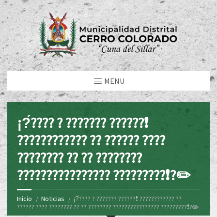
MENU
¡?́???? ? ??????? ??????❗
???????????? ?? ?????? ????
???????? ?? ?? ????????
???????????????? ?????????❗?✏️
Inicio
Noticias
¡?́???? ? ??????? ??????❗ ???????????? ??
?????? ???? ???????? ?? ?? ???????? ???????????????? ?????????❗?✏️