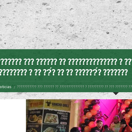
?????? ??? ?????? ?? ?????????????? ? ??
???????? ? ?? ??́? ?? ?? ??????́? ???????
oticias
??????????? ??? ?????? ?? ?????????????? ? ????????? ?? ??? ??????? ???