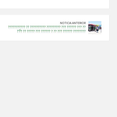
NOTICIA ANTERIOR
??????????? ?? ?????????? ????????? ??? ?????? ??? ??
??́? ?? ????? ??? ?????? ? ?? ??? ?????? ????????