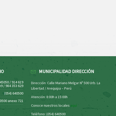
NO
MUNICIPALIDAD DIRECCIÓN
445050 / 914 619
Dirección: Calle Mariano Melgar Nº 500 Urb. La
39 / 984 353 629
Libertad / Arequipa – Perú
(054) 640500
Atención: 8:00h a 15:00h
40500 anexo 721
Conoce nuestros locales
aquí
Teléfono: (054) 640500