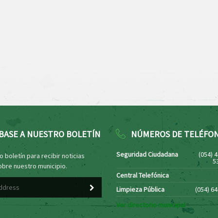
BASE A NUESTRO BOLETÍN
NÚMEROS DE TELÉFO
Seguridad Ciudadana
(054) 
 boletín para recibir noticias
5
obre nuestro municipio.
Central Telefónica
Limpieza Pública
(054) 6
Ver directorio municipal