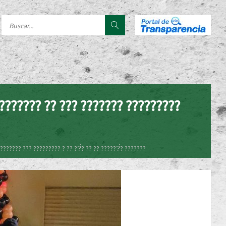
??????? ?? ??? ??????? ?????????
?????? ??? ????????? ? ?? ??́? ?? ?? ??????́? ???????