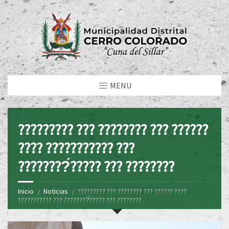
MENU
????????? ??? ???????? ??? ??????
???? ??????????? ???
????????́????? ??? ????????
Inicio
Noticias
????????? ??? ???????? ??? ?????? ????
??????????? ??? ????????́????? ??? ????????