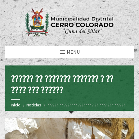
MENU
?????? ?? ??????? ??????? ? ??
???? ??? ??????
Inicio
Noticias
?????? ?? ??????? ??????? ? ?? ???? ??? ??????