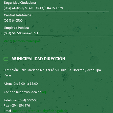
Seguridad Ciudadana
(054) 445050 / 914 619 539 / 984 353 629
Central Telefónica
(054) 640500
Limpieza Pública
(054) 640500 anexo 721
Ver directorio municipal
MUNICIPALIDAD DIRECCIÓN
Dirección: Calle Mariano Melgar Nº 500 Urb. La Libertad / Arequipa –
Perú
Atención: 8:00h a 15:00h
Conoce nuestros locales
aquí
Teléfono: (054) 640500
Fax: (054) 254 776
Email:
mesadepartesvirtual@mdcc.gob.pe