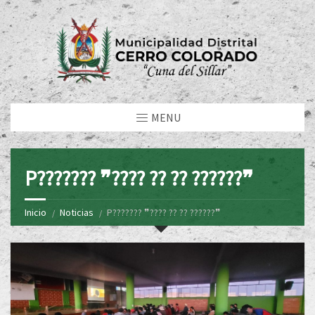
MENU
P??????? ❞???? ?? ?? ??????❞
Inicio
Noticias
P??????? ❞???? ?? ?? ??????❞