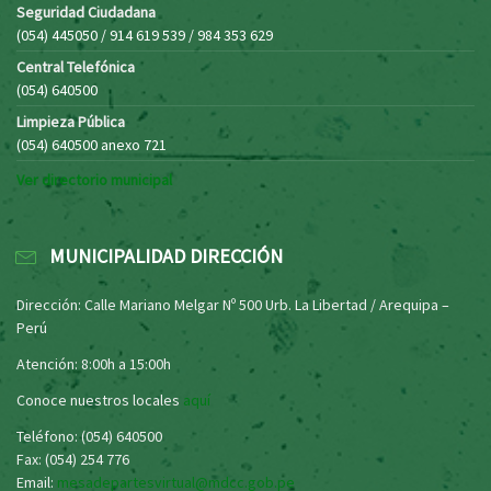
Seguridad Ciudadana
(054) 445050 / 914 619 539 / 984 353 629
Central Telefónica
(054) 640500
Limpieza Pública
(054) 640500 anexo 721
Ver directorio municipal
MUNICIPALIDAD DIRECCIÓN
Dirección: Calle Mariano Melgar Nº 500 Urb. La Libertad / Arequipa –
Perú
Atención: 8:00h a 15:00h
Conoce nuestros locales
aquí
Teléfono: (054) 640500
Fax: (054) 254 776
Email:
mesadepartesvirtual@mdcc.gob.pe