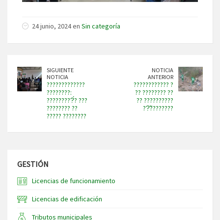
24 junio, 2024 en
Sin categoría
SIGUIENTE
NOTICIA
NOTICIA
ANTERIOR
?????????????
???????????? ?
????????:
?? ???????? ??
?????????́? ???
?? ??????????
???????? ??
??̃????????
????? ????????
GESTIÓN
Licencias de funcionamiento
Licencias de edificación
Tributos municipales