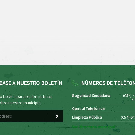
BASE A NUESTRO BOLETÍN
NÚMEROS DE TELÉFO
Seguridad Ciudadana
(054) 
 boletín para recibir noticias
5
obre nuestro municipio.
Central Telefónica
Limpieza Pública
(054) 6
Ver directorio municipal