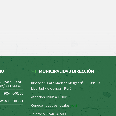
NO
MUNICIPALIDAD DIRECCIÓN
445050 / 914 619
Dirección: Calle Mariano Melgar Nº 500 Urb. La
39 / 984 353 629
Libertad / Arequipa – Perú
(054) 640500
Atención: 8:00h a 15:00h
40500 anexo 721
Conoce nuestros locales
aquí
Teléfono: (054) 640500