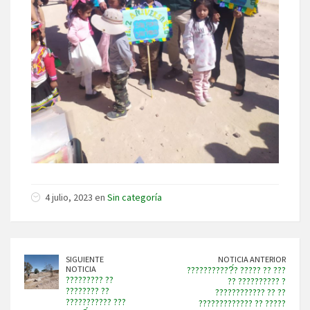
4 julio, 2023 en
Sin categoría
SIGUIENTE
NOTICIA ANTERIOR
NOTICIA
???????????́? ????? ?? ???
????????? ??
?? ?????????? ?
???????? ??
???????????? ?? ??
??????????? ???
????????????? ?? ?????