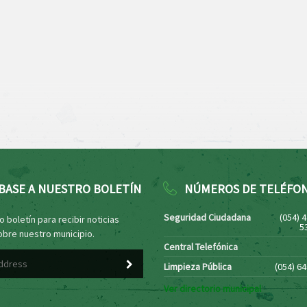
BASE A NUESTRO BOLETÍN
NÚMEROS DE TELÉFO
Seguridad Ciudadana
(054) 
 boletín para recibir noticias
5
obre nuestro municipio.
Central Telefónica
Limpieza Pública
(054) 6
Ver directorio municipal