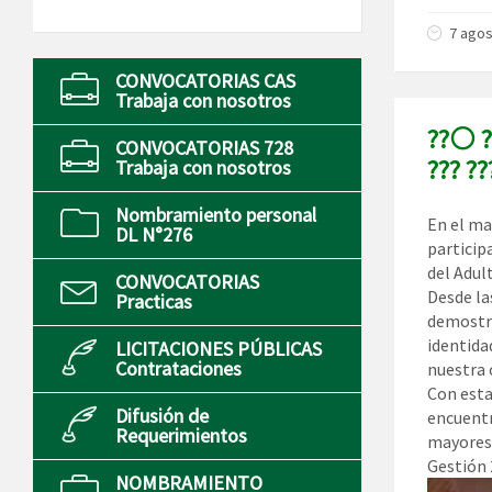
7 agos
CONVOCATORIAS CAS
Trabaja con nosotros
??⚪ ??
CONVOCATORIAS 728
??? ??
Trabaja con nosotros
Nombramiento personal
En el ma
DL N°276
particip
del Adul
CONVOCATORIAS
Desde la
Practicas
demostra
identida
LICITACIONES PÚBLICAS
Contrataciones
nuestra
Con esta
Difusión de
encuentr
Requerimientos
mayores 
Gestión
NOMBRAMIENTO
Reprodu