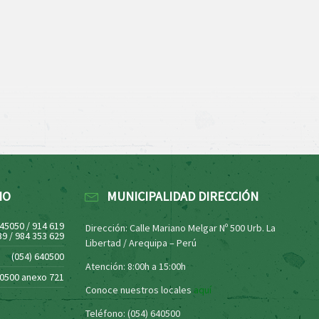
NO
MUNICIPALIDAD DIRECCIÓN
445050 / 914 619
Dirección: Calle Mariano Melgar Nº 500 Urb. La
39 / 984 353 629
Libertad / Arequipa – Perú
(054) 640500
Atención: 8:00h a 15:00h
40500 anexo 721
Conoce nuestros locales
aquí
Teléfono: (054) 640500