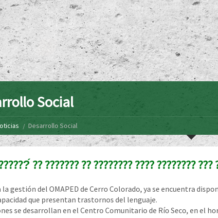
rrollo Social
oticias
Desarrollo Social
??????́ ?? ??????? ?? ???????? ???? ???????? ???
a la gestión del OMAPED de Cerro Colorado, ya se encuentra disponib
apacidad que presentan trastornos del lenguaje.
ones se desarrollan en el Centro Comunitario de Río Seco, en el hora