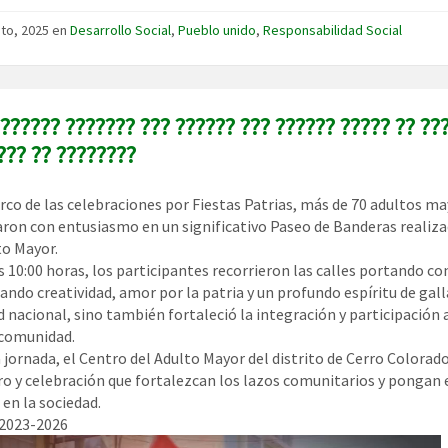
to, 2025
en
Desarrollo Social
,
Pueblo unido
,
Responsabilidad Social
????? ??????? ??? ?????? ??? ?????? ????? ?? ???
??? ?? ????????
rco de las celebraciones por Fiestas Patrias, más de 70 adultos m
aron con entusiasmo en un significativo Paseo de Banderas realizad
to Mayor.
s 10:00 horas, los participantes recorrieron las calles portando c
ndo creatividad, amor por la patria y un profundo espíritu de gall
d nacional, sino también fortaleció la integración y participación 
 comunidad.
 jornada, el Centro del Adulto Mayor del distrito de Cerro Color
o y celebración que fortalezcan los lazos comunitarios y pongan e
en la sociedad.
 2023-2026
ctor