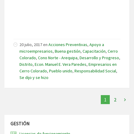
20 julio, 2017
en
Acciones Preventivas
,
Apoyo a
microempresarios
,
Buena gestión
,
Capacitación
,
Cerro
Colorado
,
Cono Norte - Arequipa
,
Desarrollo y Progreso
,
Distrito
,
Econ. Manuel E. Vera Paredes
,
Empresarios en
Cerro Colorado
,
Pueblo unido
,
Responsabilidad Social
,
Se dijo y se hizo
1
2
GESTIÓN
Licencias de funcionamiento