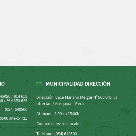
NO
MUNICIPALIDAD DIRECCIÓN
445050 / 914 619
Dirección: Calle Mariano Melgar Nº 500 Urb. La
39 / 984 353 629
Libertad / Arequipa – Perú
(054) 640500
Atención: 8:00h a 15:00h
40500 anexo 721
Conoce nuestros locales
aquí
Teléfono: (054) 640500