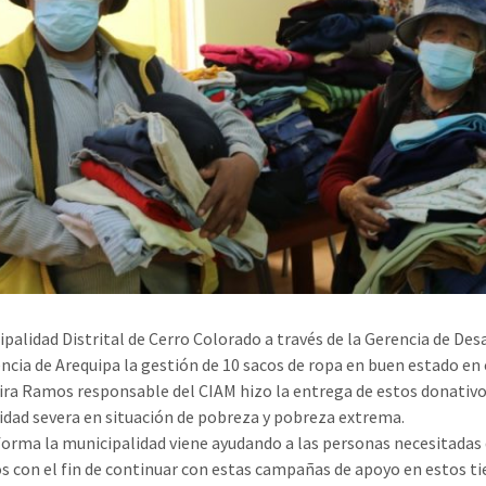
ipalidad Distrital de Cerro Colorado a través de la Gerencia de Des
ncia de Arequipa la gestión de 10 sacos de ropa en buen estado en 
ira Ramos responsable del CIAM hizo la entrega de estos donativos
idad severa en situación de pobreza y pobreza extrema.
forma la municipalidad viene ayudando a las personas necesitadas de
s con el fin de continuar con estas campañas de apoyo en estos tie