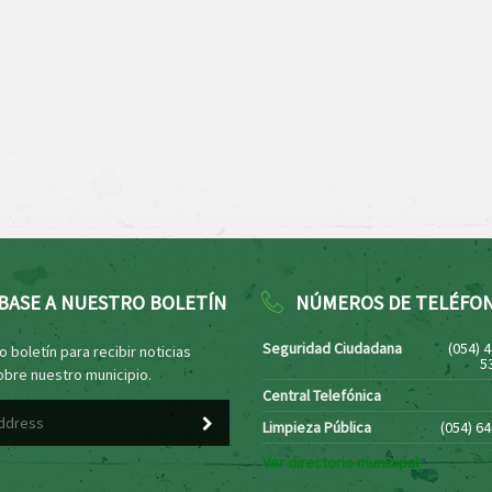
BASE A NUESTRO BOLETÍN
NÚMEROS DE TELÉFO
Seguridad Ciudadana
(054) 
 boletín para recibir noticias
5
obre nuestro municipio.
Central Telefónica
Limpieza Pública
(054) 6
Ver directorio municipal