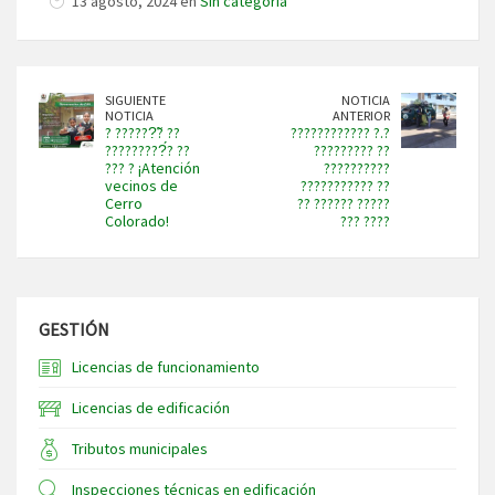
13 agosto, 2024 en
Sin categoría
SIGUIENTE
NOTICIA
NOTICIA
ANTERIOR
? ??????̃? ??
???????????? ?.?
?????????́? ??
????????? ??
??? ? ¡Atención
??????????
vecinos de
??????????? ??
Cerro
?? ?????? ?????
Colorado!
??? ????
GESTIÓN
Licencias de funcionamiento
Licencias de edificación
Tributos municipales
Inspecciones técnicas en edificación