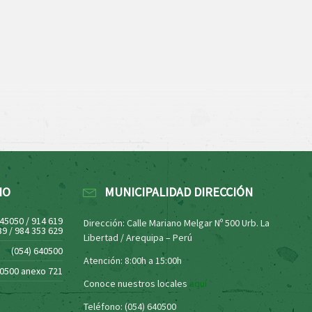
NO
MUNICIPALIDAD DIRECCIÓN
445050 / 914 619
Dirección: Calle Mariano Melgar Nº 500 Urb. La
39 / 984 353 629
Libertad / Arequipa – Perú
(054) 640500
Atención: 8:00h a 15:00h
40500 anexo 721
Conoce nuestros locales
aquí
Teléfono: (054) 640500