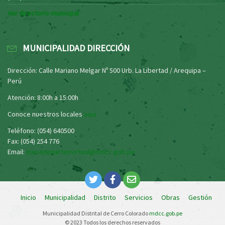
Ver directorio municipal
MUNICIPALIDAD DIRECCIÓN
Dirección: Calle Mariano Melgar Nº 500 Urb. La Libertad / Arequipa –
Perú
Atención: 8:00h a 15:00h
Conoce nuestros locales
aquí
Teléfono: (054) 640500
Fax: (054) 254 776
Email:
mesadepartesvirtual@mdcc.gob.pe
Inicio
Municipalidad
Distrito
Servicios
Obras
Gestión
Municipalidad Distrital de Cerro Colorado
mdcc.gob.pe
© 2023 Todos los derechos reservados