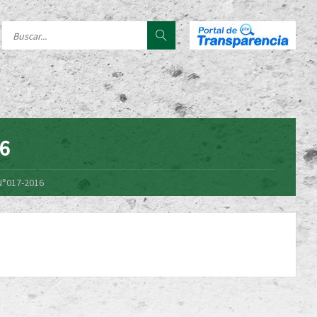
16
N°017-2016