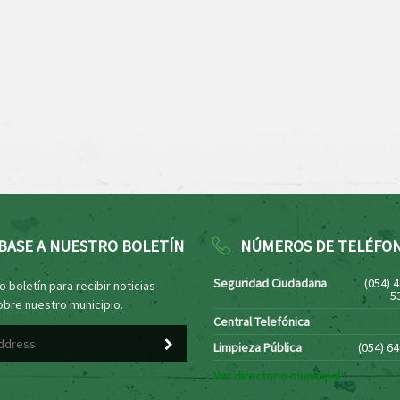
BASE A NUESTRO BOLETÍN
NÚMEROS DE TELÉFO
Seguridad Ciudadana
(054) 
 boletín para recibir noticias
5
obre nuestro municipio.
Central Telefónica
Limpieza Pública
(054) 6
Ver directorio municipal