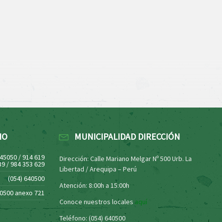
NO
MUNICIPALIDAD DIRECCIÓN
445050 / 914 619
Dirección: Calle Mariano Melgar Nº 500 Urb. La
39 / 984 353 629
Libertad / Arequipa – Perú
(054) 640500
Atención: 8:00h a 15:00h
40500 anexo 721
Conoce nuestros locales
aquí
Teléfono: (054) 640500