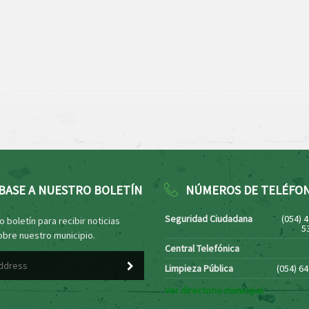
BASE A NUESTRO BOLETÍN
NÚMEROS DE TELÉFO
Seguridad Ciudadana
(054) 
 boletín para recibir noticias
5
obre nuestro municipio.
Central Telefónica
Limpieza Pública
(054) 6
Ver directorio municipal