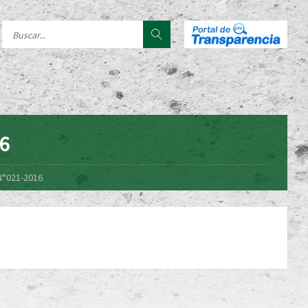
16
N°021-2016