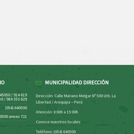
NO
MUNICIPALIDAD DIRECCIÓN
445050 / 914 619
Dirección: Calle Mariano Melgar Nº 500 Urb. La
39 / 984 353 629
Libertad / Arequipa – Perú
(054) 640500
Atención: 8:00h a 15:00h
40500 anexo 721
Conoce nuestros locales
aquí
Teléfono: (054) 640500