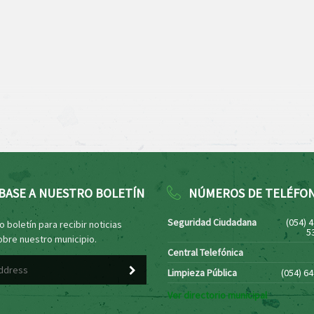
BASE A NUESTRO BOLETÍN
NÚMEROS DE TELÉFO
Seguridad Ciudadana
(054) 
 boletín para recibir noticias
5
obre nuestro municipio.
Central Telefónica
Limpieza Pública
(054) 6
Ver directorio municipal