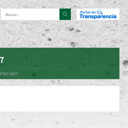
17
N°027-2017