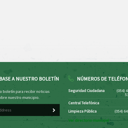
BASE A NUESTRO BOLETÍN
NÚMEROS DE TELÉFO
Seguridad Ciudadana
(054) 
 boletín para recibir noticias
5
obre nuestro municipio.
Central Telefónica
Limpieza Pública
(054) 6
Ver directorio municipal