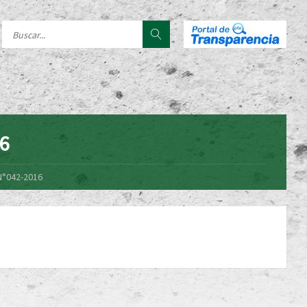
16
N°042-2016