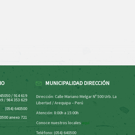
NO
MUNICIPALIDAD DIRECCIÓN
445050 / 914 619
Dirección: Calle Mariano Melgar Nº 500 Urb. La
39 / 984 353 629
Libertad / Arequipa – Perú
(054) 640500
Atención: 8:00h a 15:00h
40500 anexo 721
Conoce nuestros locales
aquí
Teléfono: (054) 640500