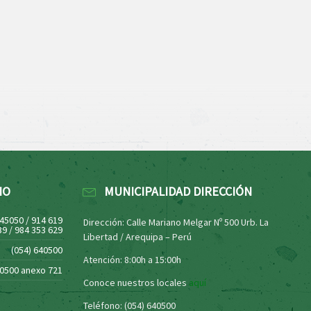
NO
MUNICIPALIDAD DIRECCIÓN
445050 / 914 619
Dirección: Calle Mariano Melgar Nº 500 Urb. La
39 / 984 353 629
Libertad / Arequipa – Perú
(054) 640500
Atención: 8:00h a 15:00h
40500 anexo 721
Conoce nuestros locales
aquí
Teléfono: (054) 640500