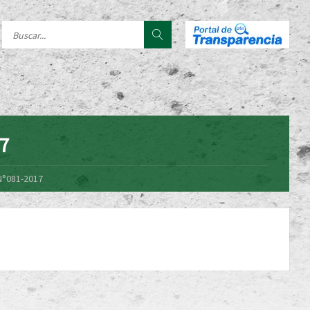
17
N°081-2017