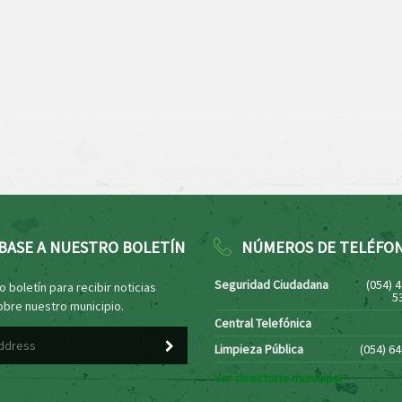
BASE A NUESTRO BOLETÍN
NÚMEROS DE TELÉFO
Seguridad Ciudadana
(054) 
 boletín para recibir noticias
5
obre nuestro municipio.
Central Telefónica
Limpieza Pública
(054) 6
Ver directorio municipal