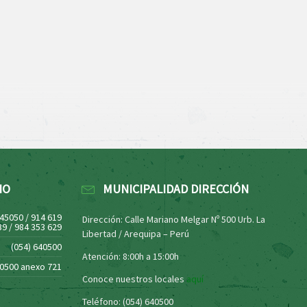
NO
MUNICIPALIDAD DIRECCIÓN
445050 / 914 619
Dirección: Calle Mariano Melgar Nº 500 Urb. La
39 / 984 353 629
Libertad / Arequipa – Perú
(054) 640500
Atención: 8:00h a 15:00h
40500 anexo 721
Conoce nuestros locales
aquí
Teléfono: (054) 640500