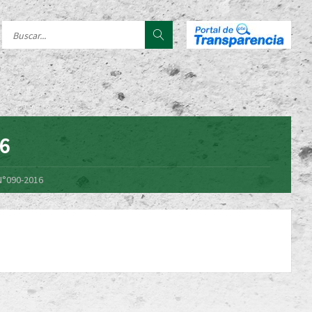
16
N°090-2016