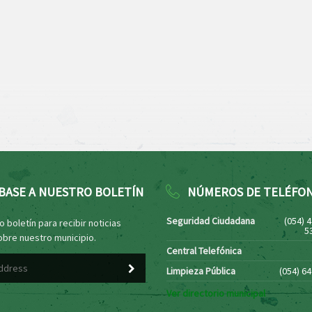
BASE A NUESTRO BOLETÍN
NÚMEROS DE TELÉFO
Seguridad Ciudadana
(054) 
 boletín para recibir noticias
5
obre nuestro municipio.
Central Telefónica
Limpieza Pública
(054) 6
Ver directorio municipal