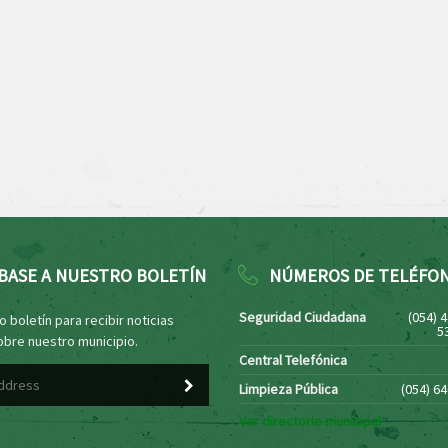
BASE A NUESTRO BOLETÍN
NÚMEROS DE TELÉFO
Seguridad Ciudadana
(054) 
 boletín para recibir noticias
5
obre nuestro municipio.
Central Telefónica
Limpieza Pública
(054) 6
Ver directorio municipal