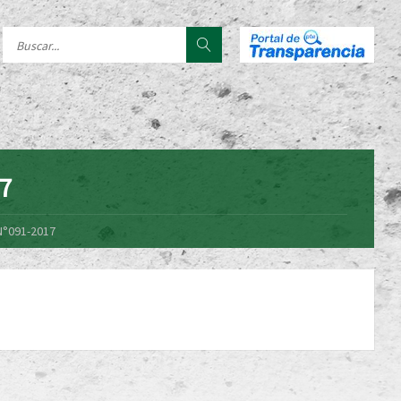
17
N°091-2017