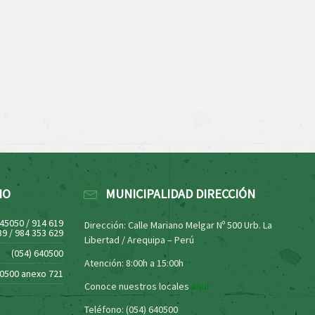
NO
MUNICIPALIDAD DIRECCIÓN
445050 / 914 619
Dirección: Calle Mariano Melgar Nº 500 Urb. La
39 / 984 353 629
Libertad / Arequipa – Perú
(054) 640500
Atención: 8:00h a 15:00h
40500 anexo 721
Conoce nuestros locales
aquí
Teléfono: (054) 640500