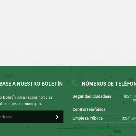
BASE A NUESTRO BOLETÍN
NÚMEROS DE TELÉFO
Seguridad Ciudadana
(054) 
 boletín para recibir noticias
5
obre nuestro municipio.
Central Telefónica
Limpieza Pública
(054) 6
Ver directorio municipal