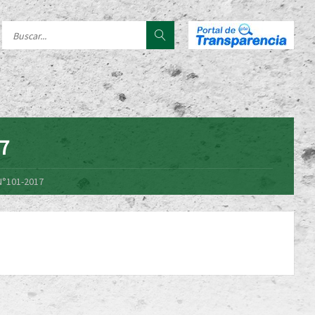
17
N°101-2017