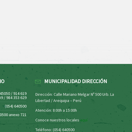
NO
MUNICIPALIDAD DIRECCIÓN
445050 / 914 619
Dirección: Calle Mariano Melgar Nº 500 Urb. La
39 / 984 353 629
Libertad / Arequipa – Perú
(054) 640500
Atención: 8:00h a 15:00h
40500 anexo 721
Conoce nuestros locales
aquí
Teléfono: (054) 640500