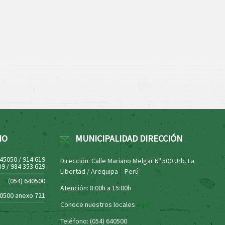
NO
MUNICIPALIDAD DIRECCIÓN
445050 / 914 619
Dirección: Calle Mariano Melgar Nº 500 Urb. La
39 / 984 353 629
Libertad / Arequipa – Perú
(054) 640500
Atención: 8:00h a 15:00h
40500 anexo 721
Conoce nuestros locales
aquí
Teléfono: (054) 640500