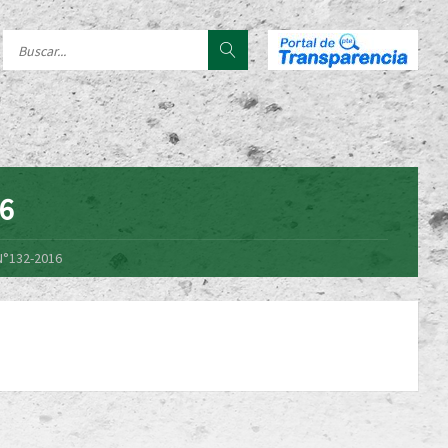
16
N°132-2016