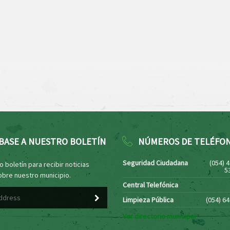
BASE A NUESTRO BOLETÍN
NÚMEROS DE TELÉFO
Seguridad Ciudadana
(054) 
 boletín para recibir noticias
5
obre nuestro municipio.
Central Telefónica
Limpieza Pública
(054) 6
Ver directorio municipal