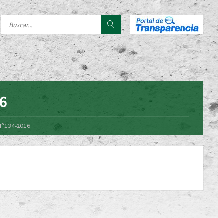
16
N°134-2016