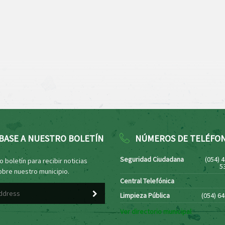
BASE A NUESTRO BOLETÍN
NÚMEROS DE TELÉFO
Seguridad Ciudadana
(054) 
 boletín para recibir noticias
5
obre nuestro municipio.
Central Telefónica
Limpieza Pública
(054) 6
Ver directorio municipal