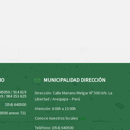
NO
MUNICIPALIDAD DIRECCIÓN
445050 / 914 619
Dirección: Calle Mariano Melgar Nº 500 Urb. La
39 / 984 353 629
Libertad / Arequipa – Perú
(054) 640500
Atención: 8:00h a 15:00h
40500 anexo 721
Conoce nuestros locales
aquí
Teléfono: (054) 640500