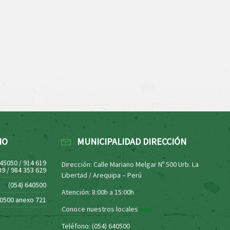
NO
MUNICIPALIDAD DIRECCIÓN
445050 / 914 619
Dirección: Calle Mariano Melgar Nº 500 Urb. La
39 / 984 353 629
Libertad / Arequipa – Perú
(054) 640500
Atención: 8:00h a 15:00h
40500 anexo 721
Conoce nuestros locales
aquí
Teléfono: (054) 640500