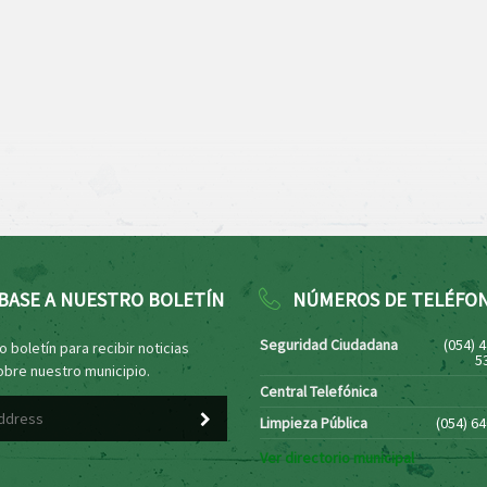
BASE A NUESTRO BOLETÍN
NÚMEROS DE TELÉFO
Seguridad Ciudadana
(054) 
 boletín para recibir noticias
5
obre nuestro municipio.
Central Telefónica
Limpieza Pública
(054) 6
Ver directorio municipal