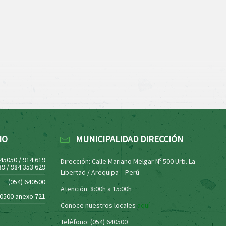
NO
MUNICIPALIDAD DIRECCIÓN
445050 / 914 619
Dirección: Calle Mariano Melgar Nº 500 Urb. La
39 / 984 353 629
Libertad / Arequipa – Perú
(054) 640500
Atención: 8:00h a 15:00h
40500 anexo 721
Conoce nuestros locales
aquí
Teléfono: (054) 640500