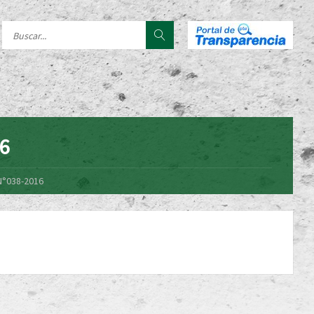
16
N°038-2016