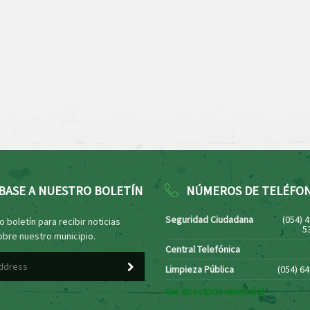
BASE A NUESTRO BOLETÍN
NÚMEROS DE TELÉFO
Seguridad Ciudadana
(054) 
 boletín para recibir noticias
5
obre nuestro municipio.
Central Telefónica
Limpieza Pública
(054) 6
Ver directorio municipal