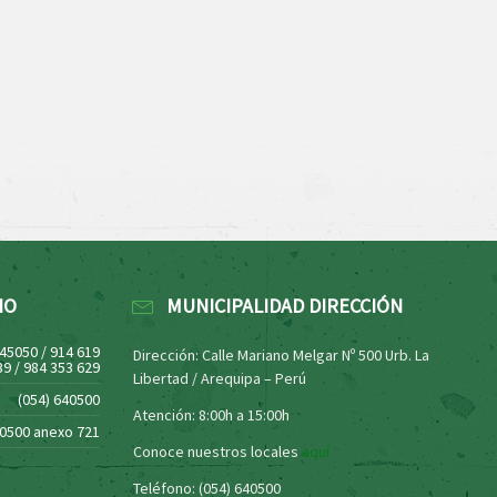
NO
MUNICIPALIDAD DIRECCIÓN
445050 / 914 619
Dirección: Calle Mariano Melgar Nº 500 Urb. La
39 / 984 353 629
Libertad / Arequipa – Perú
(054) 640500
Atención: 8:00h a 15:00h
40500 anexo 721
Conoce nuestros locales
aquí
Teléfono: (054) 640500