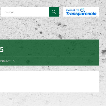
15
N°048-2015