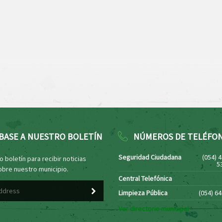
BASE A NUESTRO BOLETÍN
NÚMEROS DE TELÉFO
Seguridad Ciudadana
(054) 
 boletín para recibir noticias
5
obre nuestro municipio.
Central Telefónica
Limpieza Pública
(054) 6
Ver directorio municipal