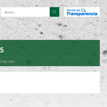
15
N°085-2015