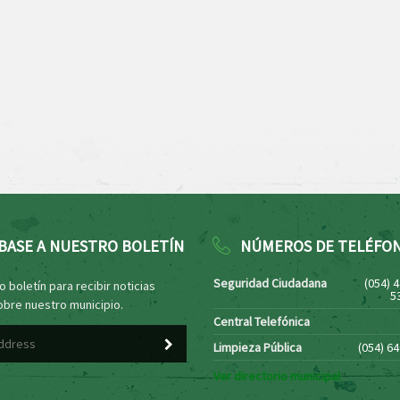
BASE A NUESTRO BOLETÍN
NÚMEROS DE TELÉFO
Seguridad Ciudadana
(054) 
 boletín para recibir noticias
5
obre nuestro municipio.
Central Telefónica
Limpieza Pública
(054) 6
Ver directorio municipal