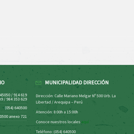
NO
MUNICIPALIDAD DIRECCIÓN
445050 / 914 619
Dirección: Calle Mariano Melgar Nº 500 Urb. La
39 / 984 353 629
Libertad / Arequipa – Perú
(054) 640500
Atención: 8:00h a 15:00h
40500 anexo 721
Conoce nuestros locales
aquí
Teléfono: (054) 640500