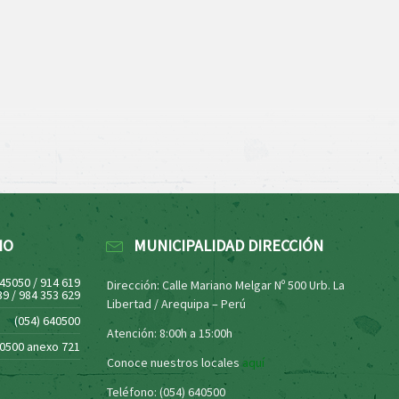
NO
MUNICIPALIDAD DIRECCIÓN
445050 / 914 619
Dirección: Calle Mariano Melgar Nº 500 Urb. La
39 / 984 353 629
Libertad / Arequipa – Perú
(054) 640500
Atención: 8:00h a 15:00h
40500 anexo 721
Conoce nuestros locales
aquí
Teléfono: (054) 640500