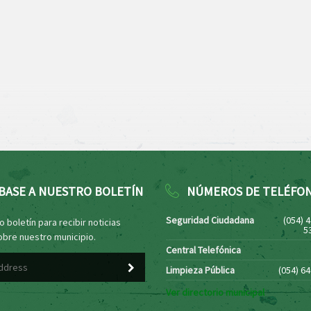
BASE A NUESTRO BOLETÍN
NÚMEROS DE TELÉFO
Seguridad Ciudadana
(054) 
 boletín para recibir noticias
5
obre nuestro municipio.
Central Telefónica
Limpieza Pública
(054) 6
Ver directorio municipal