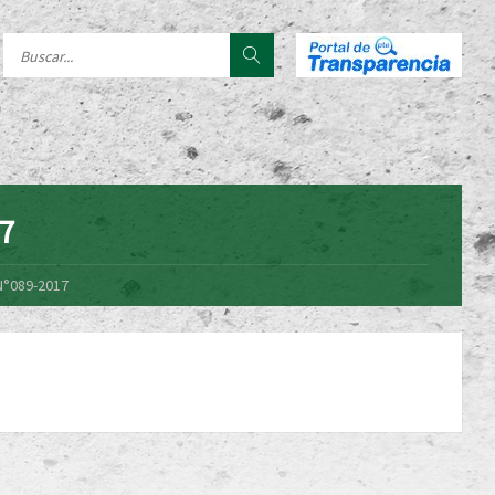
17
N°089-2017