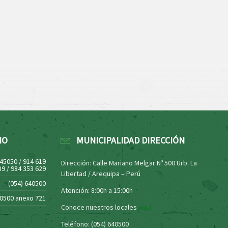
NO
MUNICIPALIDAD DIRECCIÓN
445050 / 914 619
Dirección: Calle Mariano Melgar Nº 500 Urb. La
39 / 984 353 629
Libertad / Arequipa – Perú
(054) 640500
Atención: 8:00h a 15:00h
40500 anexo 721
Conoce nuestros locales
aquí
Teléfono: (054) 640500