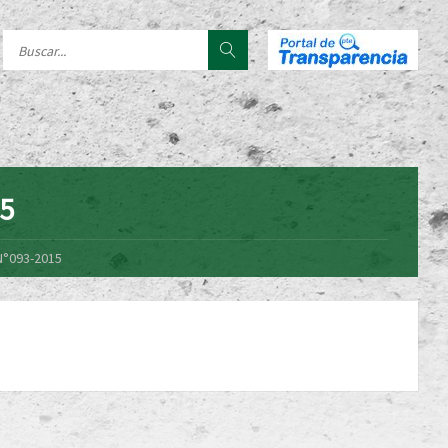
15
N°093-2015