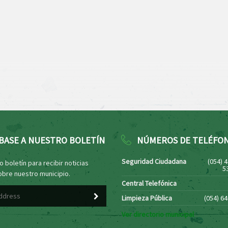
BASE A NUESTRO BOLETÍN
NÚMEROS DE TELÉFO
Seguridad Ciudadana
(054) 
 boletín para recibir noticias
5
obre nuestro municipio.
Central Telefónica
Limpieza Pública
(054) 6
Ver directorio municipal