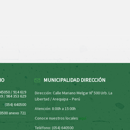
NO
MUNICIPALIDAD DIRECCIÓN
445050 / 914 619
Dirección: Calle Mariano Melgar Nº 500 Urb. La
39 / 984 353 629
Libertad / Arequipa – Perú
(054) 640500
Atención: 8:00h a 15:00h
40500 anexo 721
Conoce nuestros locales
aquí
Teléfono: (054) 640500