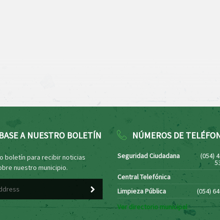
BASE A NUESTRO BOLETÍN
NÚMEROS DE TELÉFO
Seguridad Ciudadana
(054) 
 boletín para recibir noticias
5
obre nuestro municipio.
Central Telefónica
Limpieza Pública
(054) 6
Ver directorio municipal