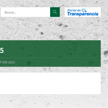
15
N°095-2015