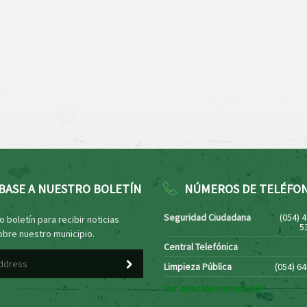
BASE A NUESTRO BOLETÍN
NÚMEROS DE TELÉFO
Seguridad Ciudadana
(054) 
 boletín para recibir noticias
5
obre nuestro municipio.
Central Telefónica
Limpieza Pública
(054) 6
Ver directorio municipal