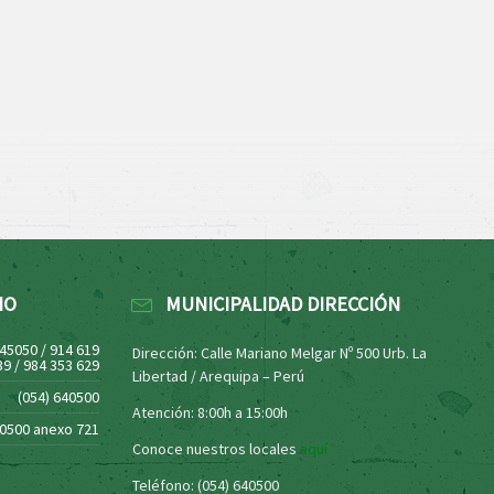
NO
MUNICIPALIDAD DIRECCIÓN
445050 / 914 619
Dirección: Calle Mariano Melgar Nº 500 Urb. La
39 / 984 353 629
Libertad / Arequipa – Perú
(054) 640500
Atención: 8:00h a 15:00h
40500 anexo 721
Conoce nuestros locales
aquí
Teléfono: (054) 640500