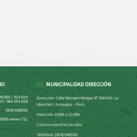
NO
MUNICIPALIDAD DIRECCIÓN
445050 / 914 619
Dirección: Calle Mariano Melgar Nº 500 Urb. La
39 / 984 353 629
Libertad / Arequipa – Perú
(054) 640500
Atención: 8:00h a 15:00h
40500 anexo 721
Conoce nuestros locales
aquí
Teléfono: (054) 640500