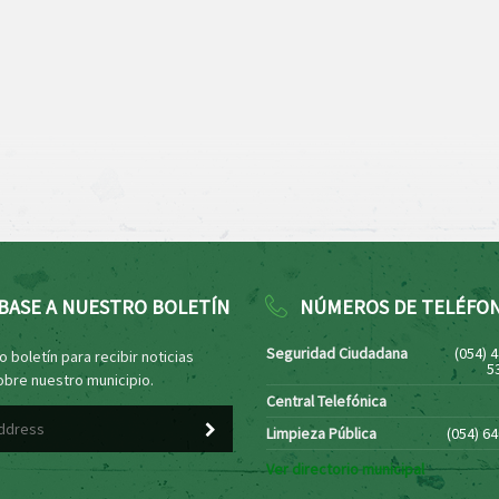
BASE A NUESTRO BOLETÍN
NÚMEROS DE TELÉFO
Seguridad Ciudadana
(054) 
 boletín para recibir noticias
5
obre nuestro municipio.
Central Telefónica
Limpieza Pública
(054) 6
Ver directorio municipal