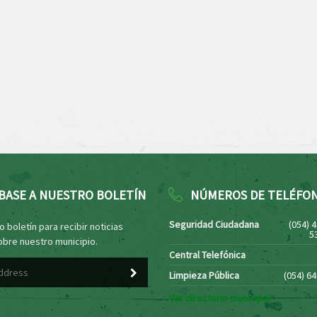
BASE A NUESTRO BOLETÍN
NÚMEROS DE TELÉFO
Seguridad Ciudadana
(054) 
 boletín para recibir noticias
5
obre nuestro municipio.
Central Telefónica
Limpieza Pública
(054) 6
Ver directorio municipal