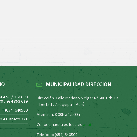
NO
MUNICIPALIDAD DIRECCIÓN
445050 / 914 619
Dirección: Calle Mariano Melgar Nº 500 Urb. La
39 / 984 353 629
Libertad / Arequipa – Perú
(054) 640500
Atención: 8:00h a 15:00h
40500 anexo 721
Conoce nuestros locales
aquí
Teléfono: (054) 640500