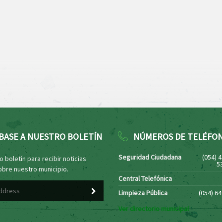
BASE A NUESTRO BOLETÍN
NÚMEROS DE TELÉFO
Seguridad Ciudadana
(054) 
 boletín para recibir noticias
5
obre nuestro municipio.
Central Telefónica
Limpieza Pública
(054) 6
Ver directorio municipal