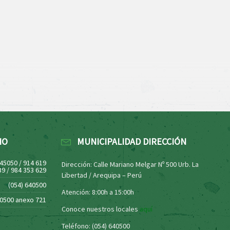
NO
MUNICIPALIDAD DIRECCIÓN
445050 / 914 619
Dirección: Calle Mariano Melgar Nº 500 Urb. La
39 / 984 353 629
Libertad / Arequipa – Perú
(054) 640500
Atención: 8:00h a 15:00h
40500 anexo 721
Conoce nuestros locales
aquí
Teléfono: (054) 640500