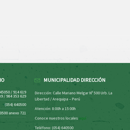
NO
MUNICIPALIDAD DIRECCIÓN
445050 / 914 619
Dirección: Calle Mariano Melgar Nº 500 Urb. La
39 / 984 353 629
Libertad / Arequipa – Perú
(054) 640500
Atención: 8:00h a 15:00h
40500 anexo 721
Conoce nuestros locales
aquí
Teléfono: (054) 640500