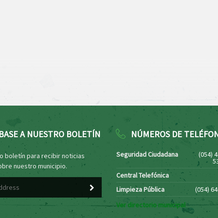
BASE A NUESTRO BOLETÍN
NÚMEROS DE TELÉFO
Seguridad Ciudadana
(054) 
 boletín para recibir noticias
5
obre nuestro municipio.
Central Telefónica
Limpieza Pública
(054) 6
Ver directorio municipal