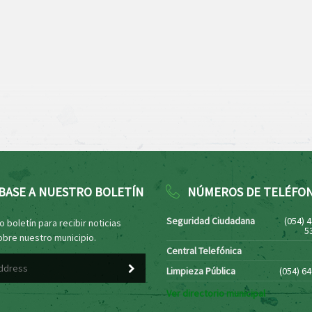
BASE A NUESTRO BOLETÍN
NÚMEROS DE TELÉFO
Seguridad Ciudadana
(054) 
 boletín para recibir noticias
5
obre nuestro municipio.
Central Telefónica
Limpieza Pública
(054) 6
Ver directorio municipal