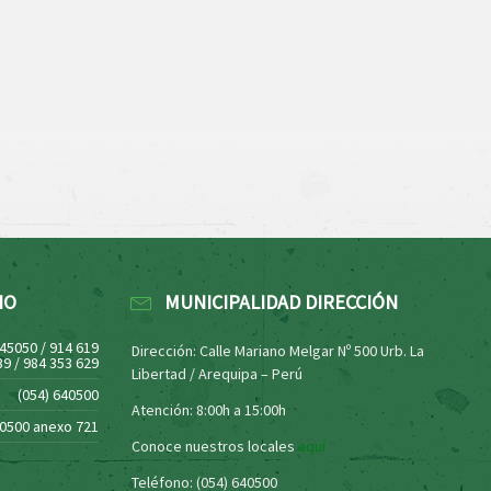
NO
MUNICIPALIDAD DIRECCIÓN
445050 / 914 619
Dirección: Calle Mariano Melgar Nº 500 Urb. La
39 / 984 353 629
Libertad / Arequipa – Perú
(054) 640500
Atención: 8:00h a 15:00h
40500 anexo 721
Conoce nuestros locales
aquí
Teléfono: (054) 640500