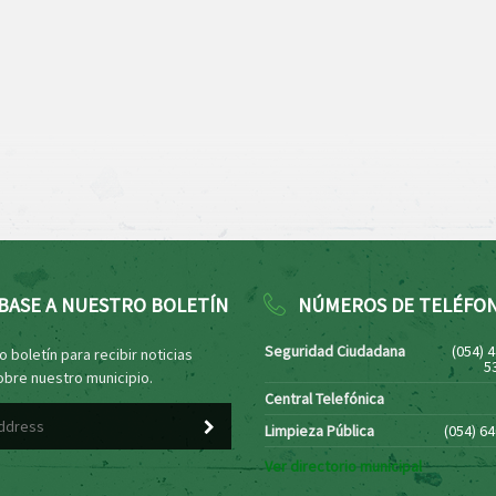
BASE A NUESTRO BOLETÍN
NÚMEROS DE TELÉFO
Seguridad Ciudadana
(054) 
 boletín para recibir noticias
5
obre nuestro municipio.
Central Telefónica
Limpieza Pública
(054) 6
Ver directorio municipal