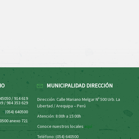
NO
MUNICIPALIDAD DIRECCIÓN
445050 / 914 619
Dirección: Calle Mariano Melgar Nº 500 Urb. La
39 / 984 353 629
Libertad / Arequipa – Perú
(054) 640500
Atención: 8:00h a 15:00h
40500 anexo 721
Conoce nuestros locales
aquí
Teléfono: (054) 640500